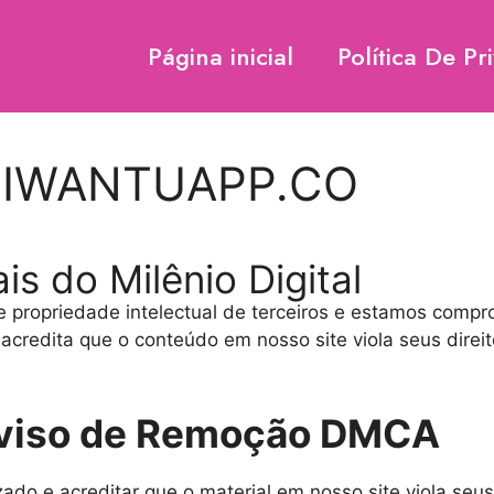
Página inicial
Política De Pr
 IWANTUAPP.CO
is do Milênio Digital
de propriedade intelectual de terceiros e estamos compr
acredita que o conteúdo em nosso site viola seus direi
viso de Remoção DMCA
zado e acreditar que o material em nosso site viola seu