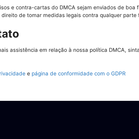
 avisos e contra-cartas do DMCA sejam enviados de bo
 direito de tomar medidas legais contra qualquer parte 
tato
is assistência em relação à nossa política DMCA, sint
privacidade
e
página de conformidade com o GDPR