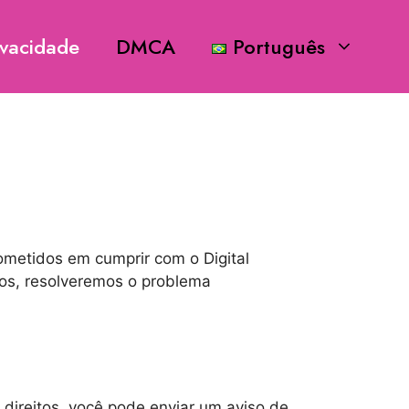
ivacidade
DMCA
Português
ometidos em cumprir com o Digital
tos, resolveremos o problema
s direitos, você pode enviar um aviso de